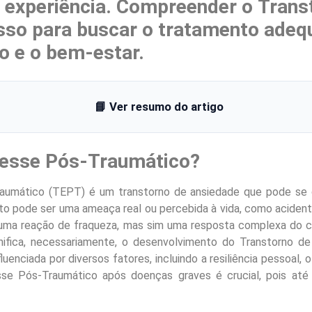
a experiência. Compreender o Trans
asso para buscar o tratamento adeq
o e o bem-estar.
📘 Ver resumo do artigo
resse Pós-Traumático?
raumático (TEPT) é um transtorno de ansiedade que pode se 
 pode ser uma ameaça real ou percebida à vida, como acidentes
uma reação de fraqueza, mas sim uma resposta complexa do cér
nifica, necessariamente, o desenvolvimento do Transtorno 
luenciada por diversos fatores, incluindo a resiliência pessoal, 
sse Pós-Traumático após doenças graves é crucial, pois at