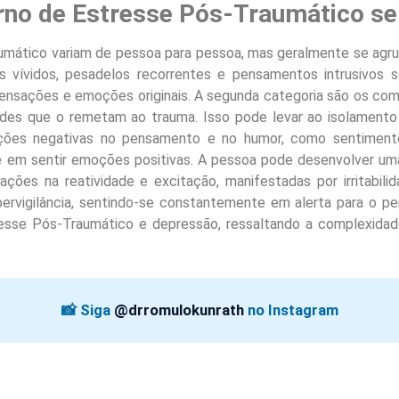
rno de Estresse Pós-Traumático se
mático variam de pessoa para pessoa, mas geralmente se agrupa
cks vívidos, pesadelos recorrentes e pensamentos intrusivo
nsações e emoções originais. A segunda categoria são os com
dades que o remetam ao trauma. Isso pode levar ao isolamento 
erações negativas no pensamento e no humor, como sentiment
de em sentir emoções positivas. A pessoa pode desenvolver um
ações na reatividade e excitação, manifestadas por irritabilid
vigilância, sentindo-se constantemente em alerta para o per
esse Pós-Traumático e depressão, ressaltando a complexida
📸 Siga
@drromulokunrath
no Instagram