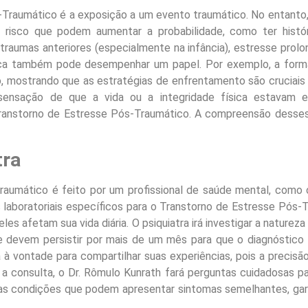
s-Traumático é a exposição a um evento traumático. No entant
 risco que podem aumentar a probabilidade, como ter histór
, traumas anteriores (especialmente na infância), estresse prol
nética também pode desempenhar um papel. Por exemplo, a fo
 mostrando que as estratégias de enfrentamento são cruciais 
sensação de que a vida ou a integridade física estavam e
 Transtorno de Estresse Pós-Traumático. A compreensão dess
tra
aumático é feito por um profissional de saúde mental, como o
 laboratoriais específicos para o Transtorno de Estresse Pós-Tr
s afetam sua vida diária. O psiquiatra irá investigar a naturez
e devem persistir por mais de um mês para que o diagnóstico
a à vontade para compartilhar suas experiências, pois a precis
a consulta, o Dr. Rômulo Kunrath fará perguntas cuidadosas pa
s condições que podem apresentar sintomas semelhantes, gara